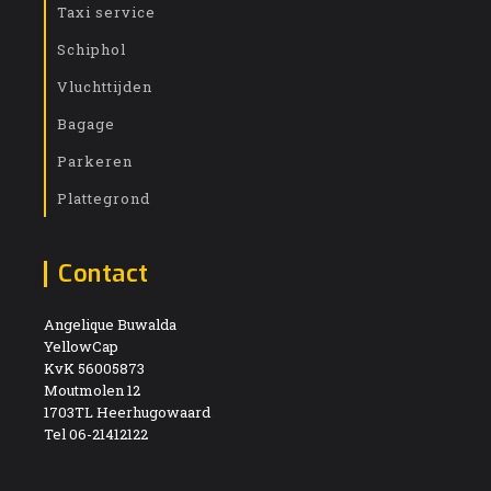
Taxi service
Schiphol
Vluchttijden
Bagage
Parkeren
Plattegrond
Contact
Angelique Buwalda
YellowCap
KvK 56005873
Moutmolen 12
1703TL Heerhugowaard
Tel 06-21412122