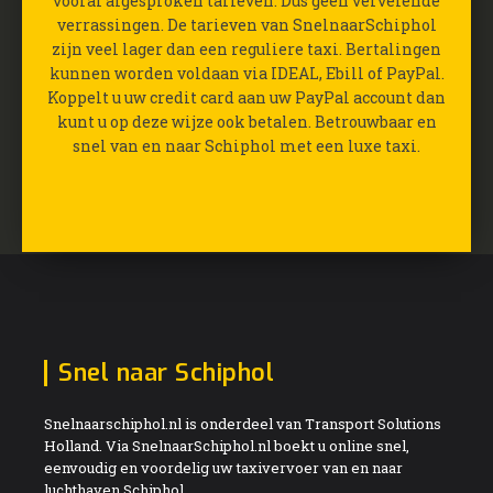
vooraf afgesproken tarieven. Dus geen vervelende
verrassingen. De tarieven van SnelnaarSchiphol
zijn veel lager dan een reguliere taxi. Bertalingen
kunnen worden voldaan via IDEAL, Ebill of PayPal.
Koppelt u uw credit card aan uw PayPal account dan
kunt u op deze wijze ook betalen. Betrouwbaar en
snel van en naar Schiphol met een luxe taxi.
Snel naar Schiphol
Snelnaarschiphol.nl is onderdeel van Transport Solutions
Holland. Via SnelnaarSchiphol.nl boekt u online snel,
eenvoudig en voordelig uw taxivervoer van en naar
luchthaven Schiphol.