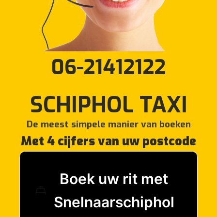
06-21412122
SCHIPHOL TAXI
De meest simpele manier van boeken
Met 4 cijfers van uw postcode
Boek uw rit met
Snelnaarschiphol