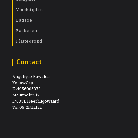
Vluchttijden
Bagage
Parkeren
Plattegrond
Contact
Angelique Buwalda
YellowCap
KvK 56005873
Moutmolen 12
1703TL Heerhugowaard
Tel 06-21412122