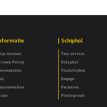
nformatie
Schiphol
ijn Account
Taxi service
rivacy Policy
Schiphol
oorwaarden
Vluchttijden
AQ
Bagage
amenwerken
Parkeren
inks
Plattegrond