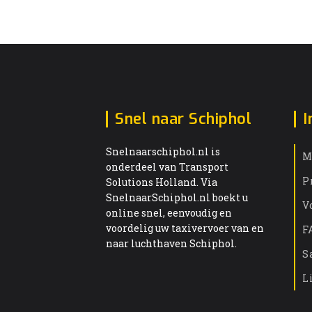
Snel naar Schiphol
I
Snelnaarschiphol.nl is
M
onderdeel van Transport
P
Solutions Holland. Via
SnelnaarSchiphol.nl boekt u
V
online snel, eenvoudig en
voordelig uw taxivervoer van en
F
naar luchthaven Schiphol.
S
L