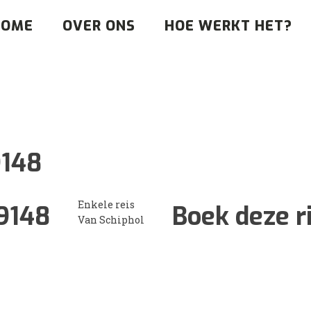
HOME
OVER ONS
HOE WERKT HET?
148
Enkele reis
9148
Boek deze r
Van Schiphol