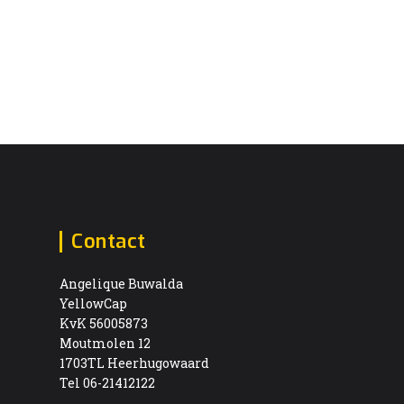
Contact
Angelique Buwalda
YellowCap
KvK 56005873
Moutmolen 12
1703TL Heerhugowaard
Tel 06-21412122