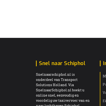
Snel naar Schiphol
I
Snelnaarschiphol.nl is
M
onderdeel van Transport
P
Solutions Holland. Via
SnelnaarSchiphol.nl boekt u
V
online snel, eenvoudig en
voordelig uw taxivervoer van en
F
naar luchthaven Schiphol.