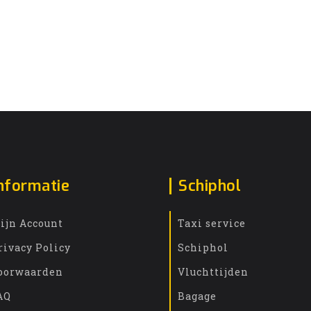
nformatie
Schiphol
ijn Account
Taxi service
rivacy Policy
Schiphol
oorwaarden
Vluchttijden
AQ
Bagage