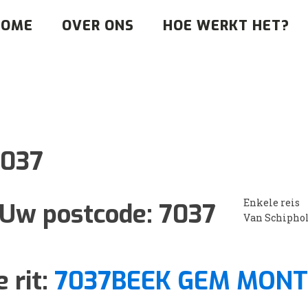
HOME
OVER ONS
HOE WERKT HET?
7037
Enkele reis
Uw postcode:
7037
Van Schipho
 rit:
7037BEEK GEM MON