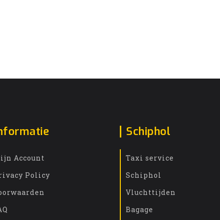
nformatie
Schiphol
ijn Account
Taxi service
rivacy Policy
Schiphol
oorwaarden
Vluchttijden
AQ
Bagage