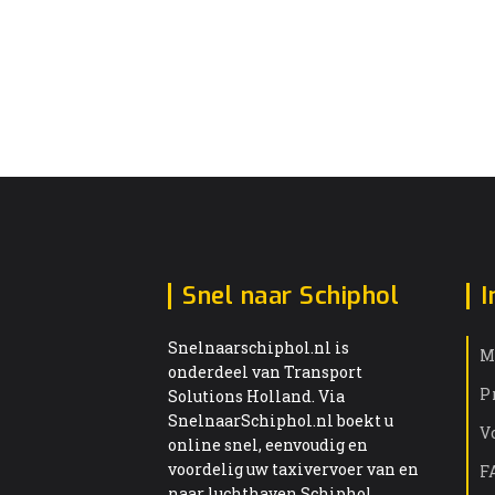
Snel naar Schiphol
I
Snelnaarschiphol.nl is
M
onderdeel van Transport
P
Solutions Holland. Via
SnelnaarSchiphol.nl boekt u
V
online snel, eenvoudig en
voordelig uw taxivervoer van en
F
naar luchthaven Schiphol.