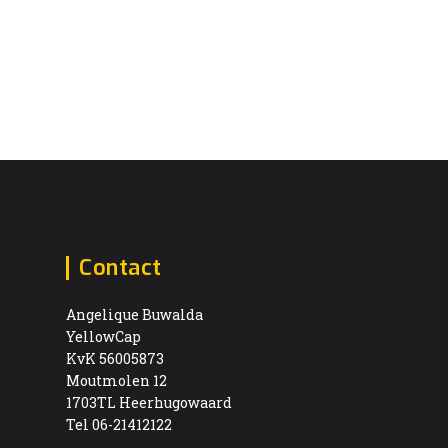
Contact
Angelique Buwalda
YellowCap
KvK 56005873
Moutmolen 12
1703TL Heerhugowaard
Tel 06-21412122