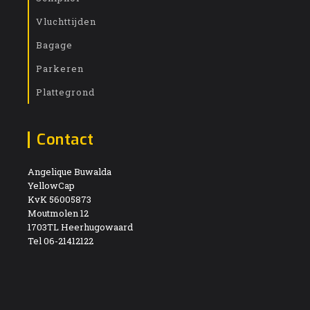
Vluchttijden
Bagage
Parkeren
Plattegrond
Contact
Angelique Buwalda
YellowCap
KvK 56005873
Moutmolen 12
1703TL Heerhugowaard
Tel 06-21412122