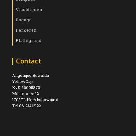
Vluchttijden
Bagage
Parkeren
Plattegrond
Contact
Angelique Buwalda
YellowCap
KvK 56005873
Moutmolen 12
1703TL Heerhugowaard
Tel 06-21412122