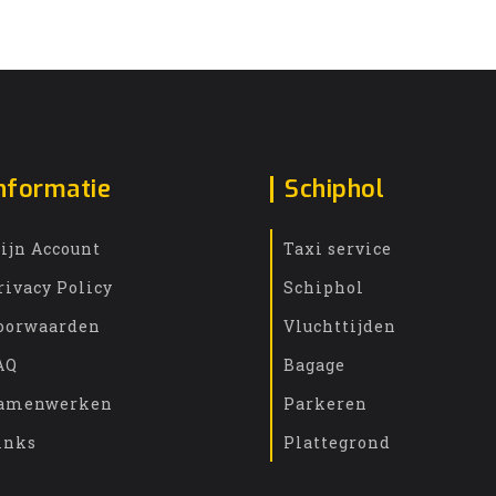
nformatie
Schiphol
ijn Account
Taxi service
rivacy Policy
Schiphol
oorwaarden
Vluchttijden
AQ
Bagage
amenwerken
Parkeren
inks
Plattegrond