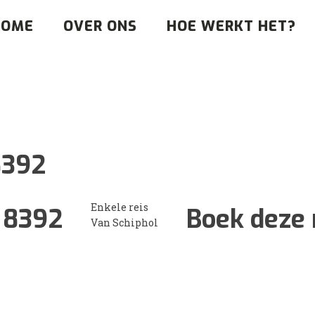
HOME
OVER ONS
HOE WERKT HET?
8392
Enkele reis
:
8392
Boek deze 
Van Schiphol