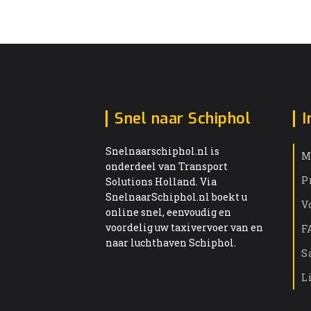
Snel naar Schiphol
I
Snelnaarschiphol.nl is
M
onderdeel van Transport
P
Solutions Holland. Via
SnelnaarSchiphol.nl boekt u
V
online snel, eenvoudig en
voordelig uw taxivervoer van en
F
naar luchthaven Schiphol.
S
L