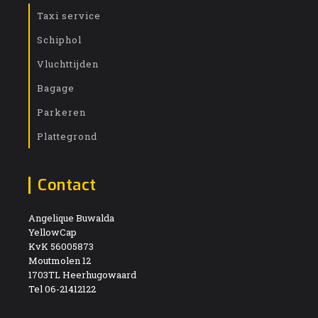
Taxi service
Schiphol
Vluchttijden
Bagage
Parkeren
Plattegrond
Contact
Angelique Buwalda
YellowCap
KvK 56005873
Moutmolen 12
1703TL Heerhugowaard
Tel 06-21412122