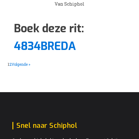
Van Schiphol
Boek deze rit:
4834BREDA
1
2
Volgende »
Snel naar Schiphol