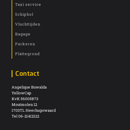
Taxi service
Schiphol
Vluchttijden
Bagage
Parkeren
Plattegrond
Contact
Angelique Buwalda
YellowCap
KvK 56005873
Moutmolen 12
1703TL Heerhugowaard
Tel 06-21412122