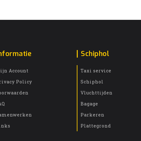
nformatie
Schiphol
ijn Account
Taxi service
rivacy Policy
Schiphol
oorwaarden
Vluchttijden
AQ
Bagage
amenwerken
Parkeren
inks
Plattegrond