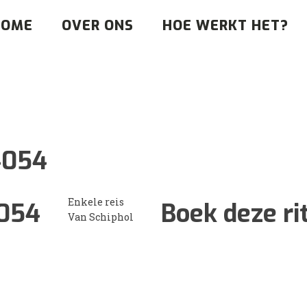
HOME
OVER ONS
HOE WERKT HET?
4054
Enkele reis
054
Boek deze ri
Van Schiphol