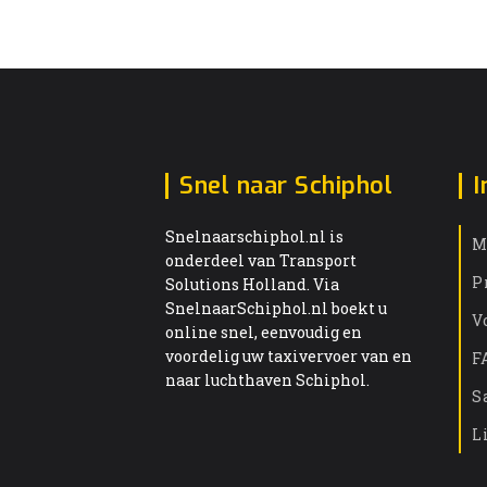
Snel naar Schiphol
I
Snelnaarschiphol.nl is
M
onderdeel van Transport
P
Solutions Holland. Via
SnelnaarSchiphol.nl boekt u
V
online snel, eenvoudig en
voordelig uw taxivervoer van en
F
naar luchthaven Schiphol.
S
L