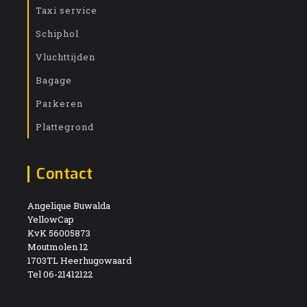
Taxi service
Schiphol
Vluchttijden
Bagage
Parkeren
Plattegrond
Contact
Angelique Buwalda
YellowCap
KvK 56005873
Moutmolen 12
1703TL Heerhugowaard
Tel 06-21412122