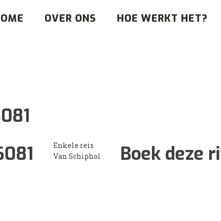
HOME
OVER ONS
HOE WERKT HET?
6081
Enkele reis
6081
Boek deze ri
Van Schiphol