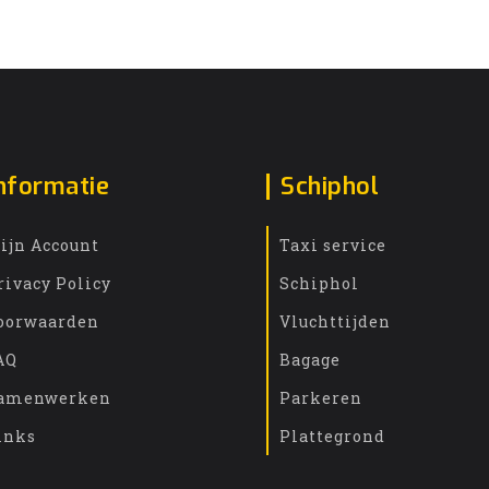
nformatie
Schiphol
ijn Account
Taxi service
rivacy Policy
Schiphol
oorwaarden
Vluchttijden
AQ
Bagage
amenwerken
Parkeren
inks
Plattegrond