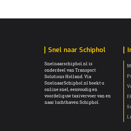
Snel naar Schiphol
I
Snelnaarschiphol.nl is
M
onderdeel van Transport
P
Solutions Holland. Via
SnelnaarSchiphol.nl boekt u
V
online snel, eenvoudig en
voordelig uw taxivervoer van en
F
naar luchthaven Schiphol.
S
L