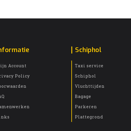
nformatie
Schiphol
ijn Account
Taxi service
rivacy Policy
Schiphol
oorwaarden
Vluchttijden
AQ
Bagage
amenwerken
Parkeren
inks
Plattegrond