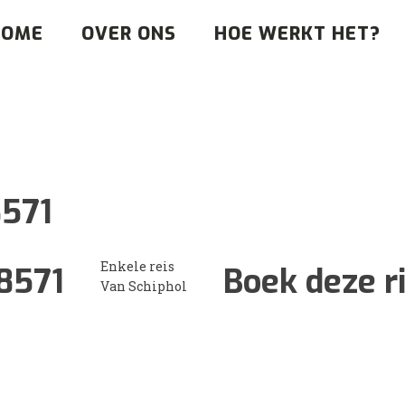
HOME
OVER ONS
HOE WERKT HET?
571
Enkele reis
8571
Boek deze r
Van Schiphol