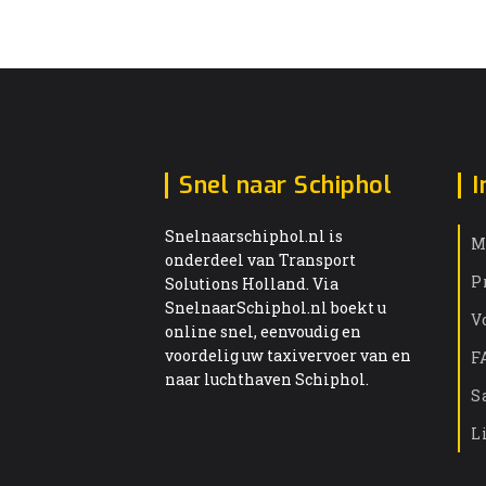
Snel naar Schiphol
I
Snelnaarschiphol.nl is
M
onderdeel van Transport
P
Solutions Holland. Via
SnelnaarSchiphol.nl boekt u
V
online snel, eenvoudig en
voordelig uw taxivervoer van en
F
naar luchthaven Schiphol.
S
L