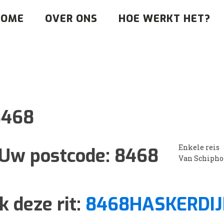
HOME
OVER ONS
HOE WERKT HET?
8468
Enkele reis
Uw postcode:
8468
Van Schipho
k deze rit:
8468HASKERDI