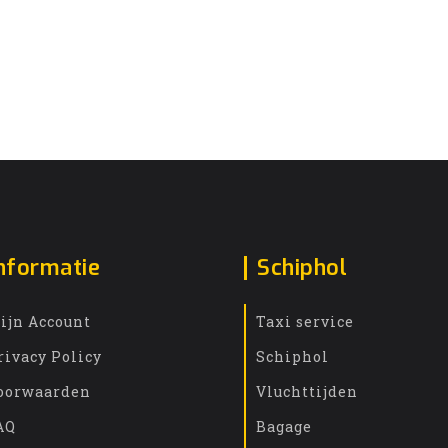
nformatie
Schiphol
ijn Account
Taxi service
rivacy Policy
Schiphol
oorwaarden
Vluchttijden
AQ
Bagage