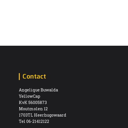
Contact
Angelique Buwalda
YellowCap
KvK 56005873
Moutmolen 12
1703TL Heerhugowaard
Tel 06-21412122