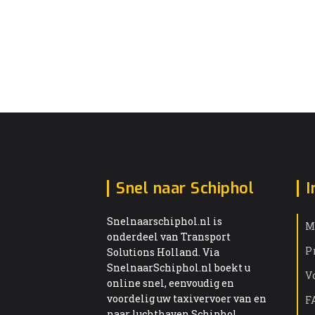
Snel naar Schiphol
I
Snelnaarschiphol.nl is
M
onderdeel van Transport
P
Solutions Holland. Via
SnelnaarSchiphol.nl boekt u
V
online snel, eenvoudig en
voordelig uw taxivervoer van en
F
naar luchthaven Schiphol.