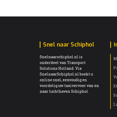
Snel naar Schiphol
I
Snelnaarschiphol.nl is
M
onderdeel van Transport
P
Solutions Holland. Via
SnelnaarSchiphol.nl boekt u
V
online snel, eenvoudig en
voordelig uw taxivervoer van en
F
naar luchthaven Schiphol.
S
L