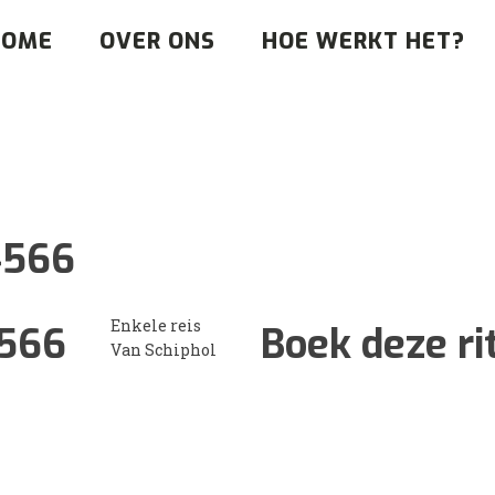
HOME
OVER ONS
HOE WERKT HET?
4566
Enkele reis
566
Boek deze ri
Van Schiphol