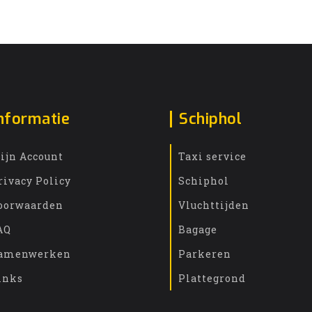
nformatie
Schiphol
ijn Account
Taxi service
rivacy Policy
Schiphol
oorwaarden
Vluchttijden
AQ
Bagage
amenwerken
Parkeren
inks
Plattegrond