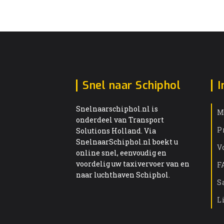
Snel naar Schiphol
I
Snelnaarschiphol.nl is
M
onderdeel van Transport
P
Solutions Holland. Via
SnelnaarSchiphol.nl boekt u
V
online snel, eenvoudig en
voordelig uw taxivervoer van en
F
naar luchthaven Schiphol.
S
L