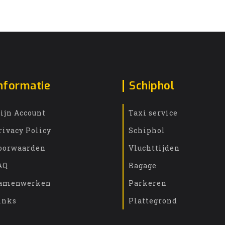
nformatie
Schiphol
ijn Account
Taxi service
rivacy Policy
Schiphol
oorwaarden
Vluchttijden
AQ
Bagage
amenwerken
Parkeren
inks
Plattegrond