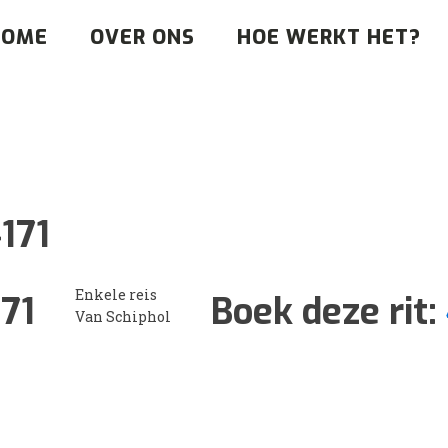
HOME
OVER ONS
HOE WERKT HET?
171
Enkele reis
71
Boek deze rit:
Van Schiphol