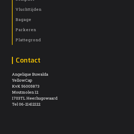
Vluchttijden
Bagage
Parkeren
Plattegrond
Contact
Angelique Buwalda
YellowCap
KvK 56005873
Moutmolen 12
1703TL Heerhugowaard
Tel 06-21412122