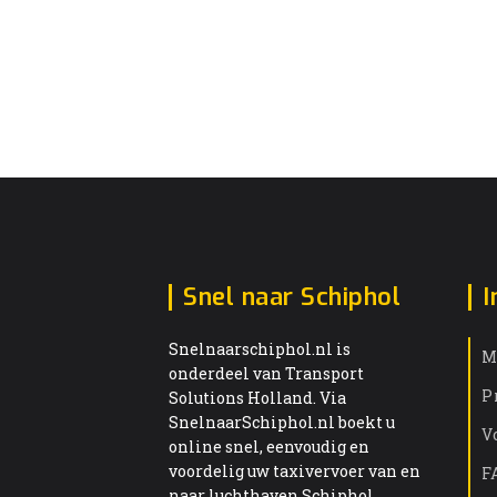
Snel naar Schiphol
I
Snelnaarschiphol.nl is
M
onderdeel van Transport
P
Solutions Holland. Via
SnelnaarSchiphol.nl boekt u
V
online snel, eenvoudig en
voordelig uw taxivervoer van en
F
naar luchthaven Schiphol.