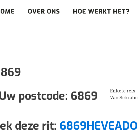
HOME
OVER ONS
HOE WERKT HET?
6869
Enkele reis
Uw postcode:
6869
Van Schipho
ek deze rit:
6869HEVEADO