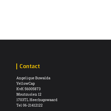
Contact
Angelique Buwalda
YellowCap
KvK 56005873
Moutmolen 12
1703TL Heerhugowaard
Tel 06-21412122