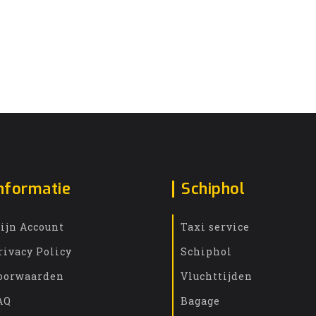
nformatie
Schiphol
ijn Account
Taxi service
rivacy Policy
Schiphol
oorwaarden
Vluchttijden
AQ
Bagage