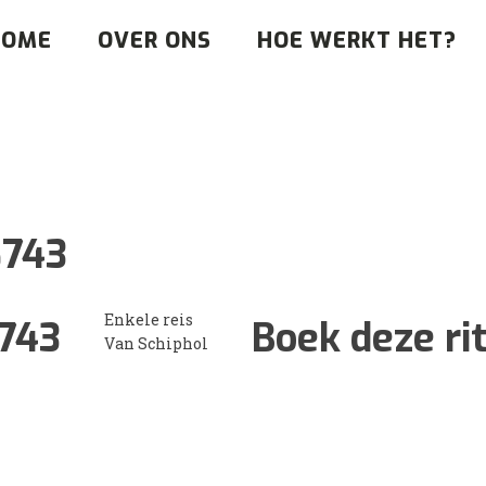
HOME
OVER ONS
HOE WERKT HET?
8743
Enkele reis
743
Boek deze ri
Van Schiphol