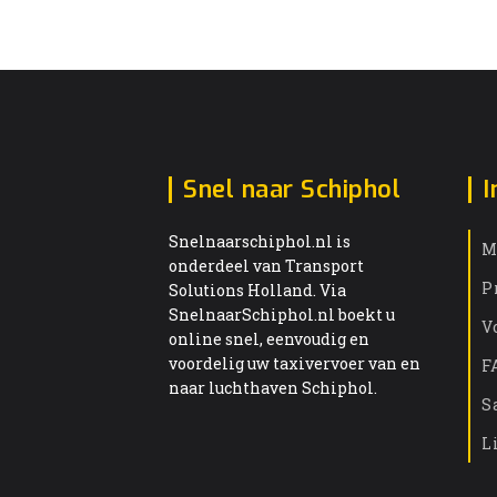
Snel naar Schiphol
I
Snelnaarschiphol.nl is
M
onderdeel van Transport
P
Solutions Holland. Via
SnelnaarSchiphol.nl boekt u
V
online snel, eenvoudig en
voordelig uw taxivervoer van en
F
naar luchthaven Schiphol.
S
L