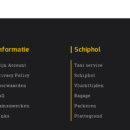
nformatie
Schiphol
ijn Account
Taxi service
rivacy Policy
Schiphol
oorwaarden
Vluchttijden
AQ
Bagage
amenwerken
Parkeren
inks
Plattegrond