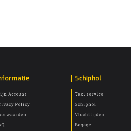
nformatie
Schiphol
ijn Account
Taxi service
rivacy Policy
Schiphol
oorwaarden
Vluchttijden
AQ
Bagage