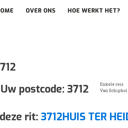
HOME
OVER ONS
HOE WERKT HET?
712
Enkele reis
Uw postcode:
3712
Van Schiphol
deze rit:
3712HUIS TER HEI