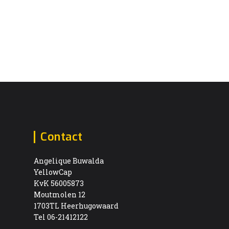
Contact
Angelique Buwalda
YellowCap
KvK 56005873
Moutmolen 12
1703TL Heerhugowaard
Tel 06-21412122