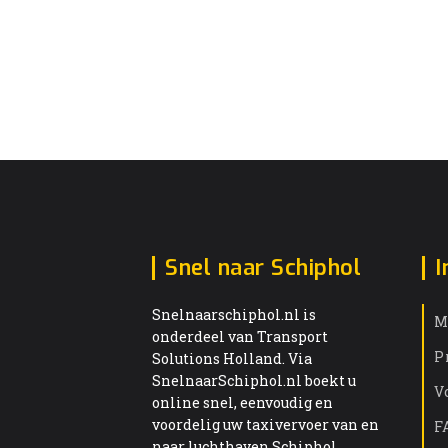
Snel naar Schiphol
I
Snelnaarschiphol.nl is
M
onderdeel van Transport
P
Solutions Holland. Via
SnelnaarSchiphol.nl boekt u
V
online snel, eenvoudig en
voordelig uw taxivervoer van en
F
naar luchthaven Schiphol.