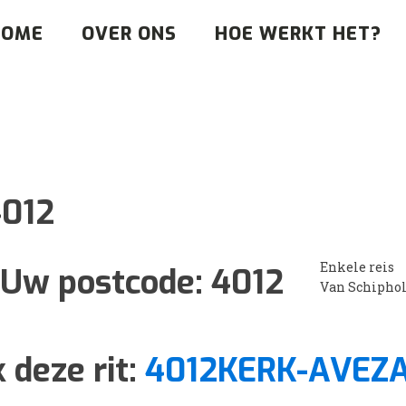
HOME
OVER ONS
HOE WERKT HET?
012
Enkele reis
Uw postcode:
4012
Van Schipho
 deze rit:
4012KERK-AVEZ