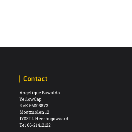
Contact
Angelique Buwalda
YellowCap
KvK 56005873
Moutmolen 12
1703TL Heerhugowaard
Tel 06-21412122