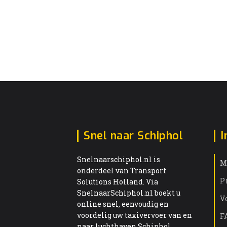
Snel naar Schiphol
I
Snelnaarschiphol.nl is
M
onderdeel van Transport
P
Solutions Holland. Via
SnelnaarSchiphol.nl boekt u
V
online snel, eenvoudig en
voordelig uw taxivervoer van en
F
naar luchthaven Schiphol.