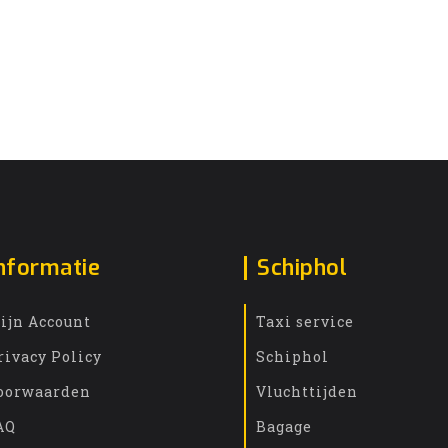
nformatie
Schiphol
ijn Account
Taxi service
rivacy Policy
Schiphol
oorwaarden
Vluchttijden
AQ
Bagage