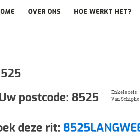
HOME
OVER ONS
HOE WERKT HET?
8525
Enkele reis
Uw postcode:
8525
Van Schipho
oek deze rit:
8525LANGWE