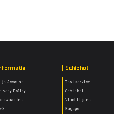
nformatie
Schiphol
ijn Account
Taxi service
rivacy Policy
Schiphol
oorwaarden
Vluchttijden
AQ
Bagage