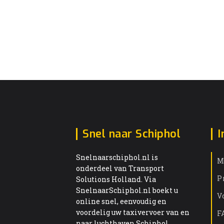
Snel naar Schiphol
I
Snelnaarschiphol.nl is
M
onderdeel van Transport
P
Solutions Holland. Via
SnelnaarSchiphol.nl boekt u
V
online snel, eenvoudig en
voordelig uw taxivervoer van en
F
naar luchthaven Schiphol.