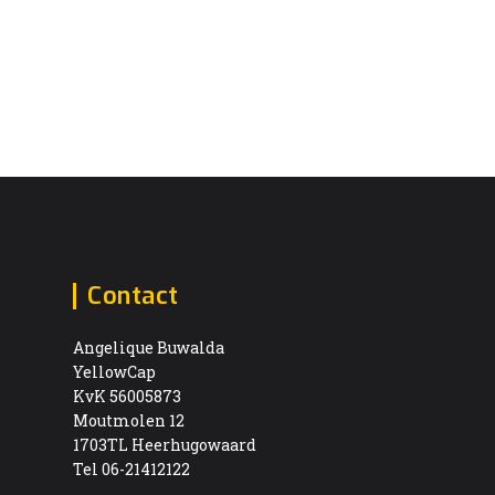
Contact
Angelique Buwalda
YellowCap
KvK 56005873
Moutmolen 12
1703TL Heerhugowaard
Tel 06-21412122