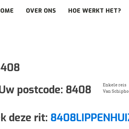
HOME
OVER ONS
HOE WERKT HET?
8408
Enkele reis
Uw postcode:
8408
Van Schipho
k deze rit:
8408LIPPENHUI