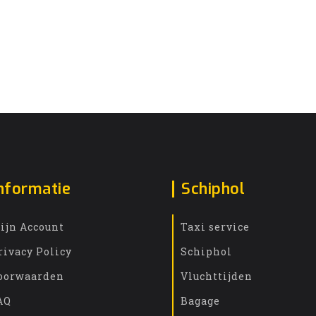
nformatie
Schiphol
ijn Account
Taxi service
rivacy Policy
Schiphol
oorwaarden
Vluchttijden
AQ
Bagage