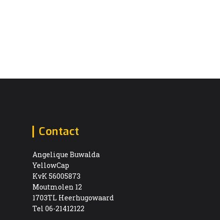
Contact
Angelique Buwalda
YellowCap
KvK 56005873
Moutmolen 12
1703TL Heerhugowaard
Tel 06-21412122