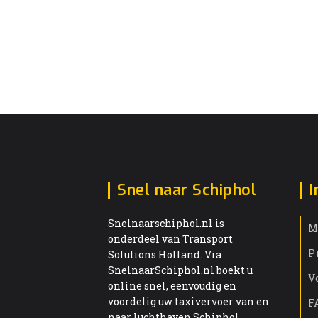
Snel naar Schiphol
I
Snelnaarschiphol.nl is
M
onderdeel van Transport
P
Solutions Holland. Via
SnelnaarSchiphol.nl boekt u
V
online snel, eenvoudig en
voordelig uw taxivervoer van en
F
naar luchthaven Schiphol.