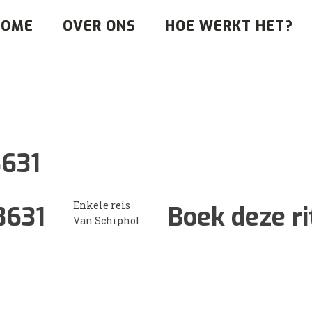
HOME
OVER ONS
HOE WERKT HET?
631
Enkele reis
8631
Boek deze ri
Van Schiphol