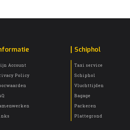
nformatie
Schiphol
ijn Account
Taxi service
rivacy Policy
Schiphol
oorwaarden
Vluchttijden
AQ
Bagage
amenwerken
Parkeren
inks
Plattegrond