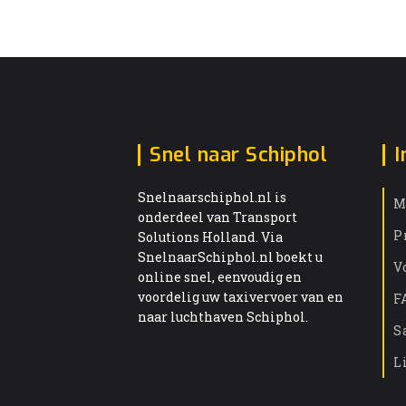
Snel naar Schiphol
I
Snelnaarschiphol.nl is
M
onderdeel van Transport
P
Solutions Holland. Via
SnelnaarSchiphol.nl boekt u
V
online snel, eenvoudig en
voordelig uw taxivervoer van en
F
naar luchthaven Schiphol.
S
L