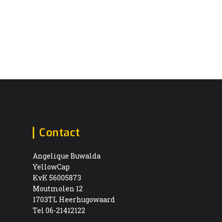
Contact
Angelique Buwalda
YellowCap
KvK 56005873
Moutmolen 12
1703TL Heerhugowaard
Tel 06-21412122