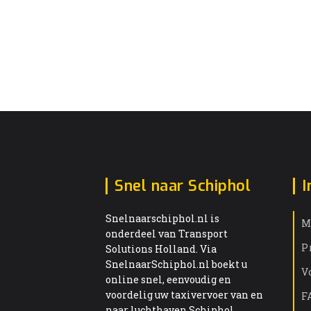
Snel naar Schiphol
I
Snelnaarschiphol.nl is
M
onderdeel van Transport
P
Solutions Holland. Via
SnelnaarSchiphol.nl boekt u
V
online snel, eenvoudig en
voordelig uw taxivervoer van en
F
naar luchthaven Schiphol.