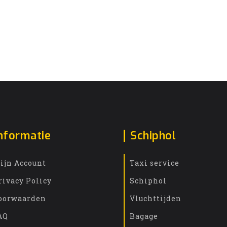
nformatie
Schiphol
ijn Account
Taxi service
rivacy Policy
Schiphol
oorwaarden
Vluchttijden
AQ
Bagage