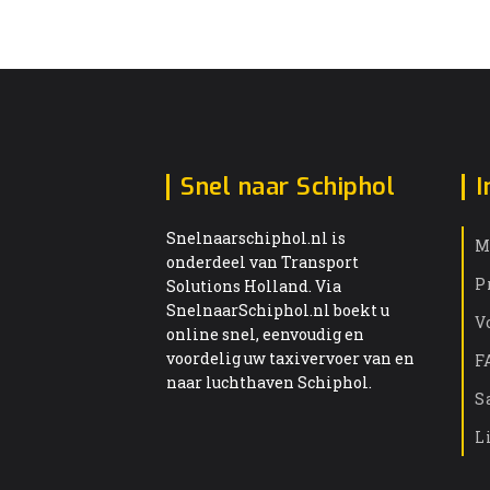
Snel naar Schiphol
I
Snelnaarschiphol.nl is
M
onderdeel van Transport
P
Solutions Holland. Via
SnelnaarSchiphol.nl boekt u
V
online snel, eenvoudig en
voordelig uw taxivervoer van en
F
naar luchthaven Schiphol.
S
L