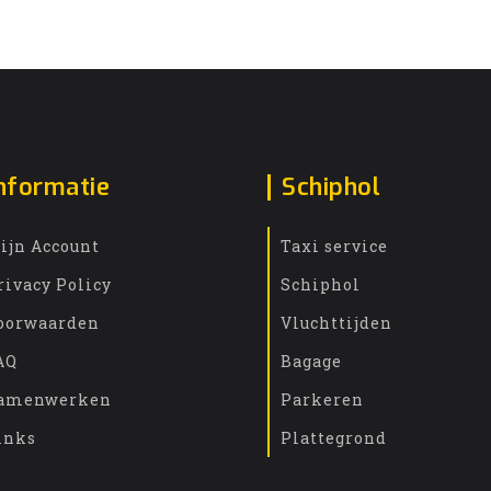
nformatie
Schiphol
ijn Account
Taxi service
rivacy Policy
Schiphol
oorwaarden
Vluchttijden
AQ
Bagage
amenwerken
Parkeren
inks
Plattegrond