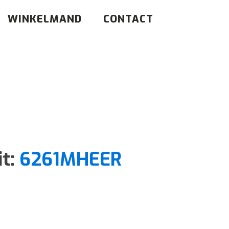
WINKELMAND
CONTACT
it:
6261MHEER