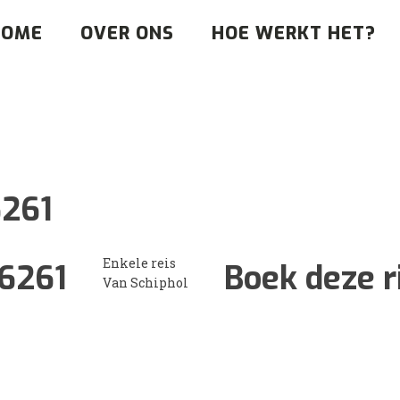
HOME
OVER ONS
HOE WERKT HET?
261
Enkele reis
6261
Boek deze r
Van Schiphol