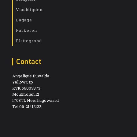
Vluchttijden
Bagage
Parkeren
Plattegrond
Contact
Angelique Buwalda
YellowCap
KvK 56005873
Moutmolen 12
1703TL Heerhugowaard
Tel 06-21412122