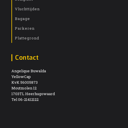
Vluchttijden
Bagage
Parkeren
Plattegrond
Contact
Angelique Buwalda
YellowCap
KvK 56005873
Moutmolen 12
1703TL Heerhugowaard
Tel 06-21412122