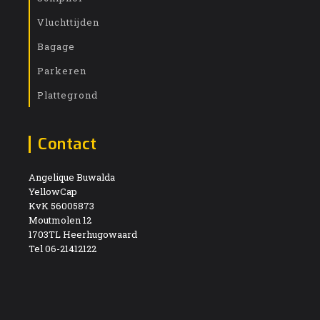
Vluchttijden
Bagage
Parkeren
Plattegrond
Contact
Angelique Buwalda
YellowCap
KvK 56005873
Moutmolen 12
1703TL Heerhugowaard
Tel 06-21412122