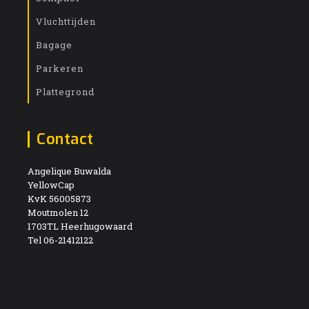
Vluchttijden
Bagage
Parkeren
Plattegrond
Contact
Angelique Buwalda
YellowCap
KvK 56005873
Moutmolen 12
1703TL Heerhugowaard
Tel 06-21412122