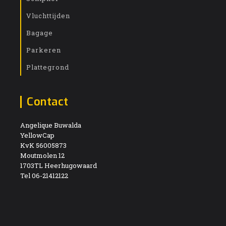
Vluchttijden
Bagage
Parkeren
Plattegrond
Contact
Angelique Buwalda
YellowCap
KvK 56005873
Moutmolen 12
1703TL Heerhugowaard
Tel 06-21412122