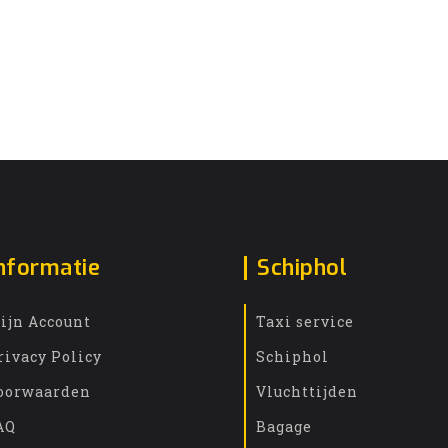
nformatie
Schiphol
ijn Account
Taxi service
rivacy Policy
Schiphol
oorwaarden
Vluchttijden
AQ
Bagage