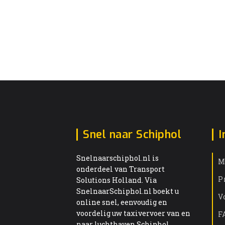
Snel naar Schiphol
I
Snelnaarschiphol.nl is
M
onderdeel van Transport
P
Solutions Holland. Via
SnelnaarSchiphol.nl boekt u
V
online snel, eenvoudig en
voordelig uw taxivervoer van en
F
naar luchthaven Schiphol.