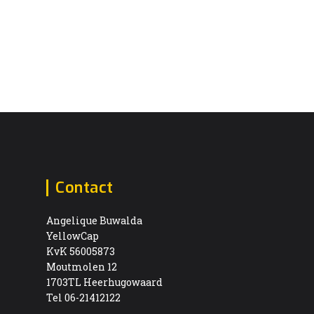
Contact
Angelique Buwalda
YellowCap
KvK 56005873
Moutmolen 12
1703TL Heerhugowaard
Tel 06-21412122