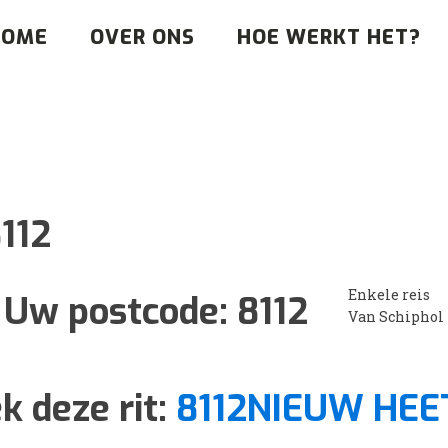
HOME
OVER ONS
HOE WERKT HET?
112
Enkele reis
Uw postcode:
8112
Van Schiphol
k deze rit:
8112NIEUW HEE