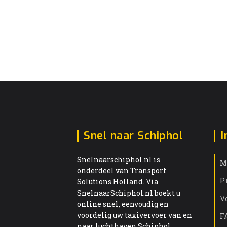
Snel naar Schiphol
I
Snelnaarschiphol.nl is
M
onderdeel van Transport
P
Solutions Holland. Via
SnelnaarSchiphol.nl boekt u
V
online snel, eenvoudig en
voordelig uw taxivervoer van en
F
naar luchthaven Schiphol.