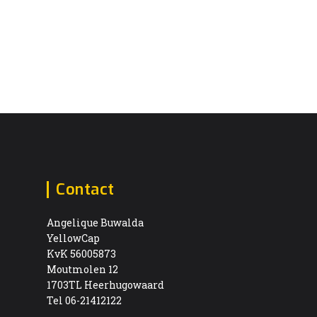
Contact
Angelique Buwalda
YellowCap
KvK 56005873
Moutmolen 12
1703TL Heerhugowaard
Tel 06-21412122