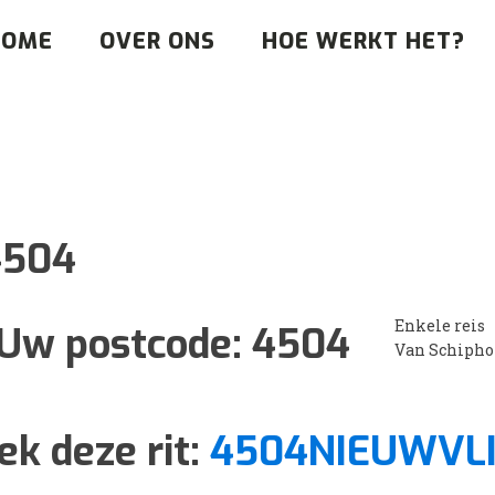
HOME
OVER ONS
HOE WERKT HET?
4504
Enkele reis
Uw postcode:
4504
Van Schipho
ek deze rit:
4504NIEUWVL