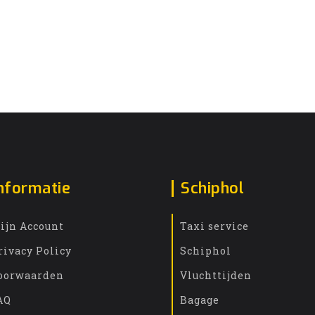
nformatie
Schiphol
ijn Account
Taxi service
rivacy Policy
Schiphol
oorwaarden
Vluchttijden
AQ
Bagage