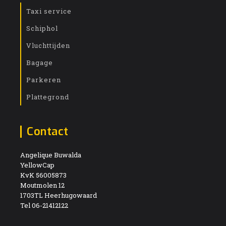
Taxi service
Schiphol
Vluchttijden
Bagage
Parkeren
Plattegrond
Contact
Angelique Buwalda
YellowCap
KvK 56005873
Moutmolen 12
1703TL Heerhugowaard
Tel 06-21412122