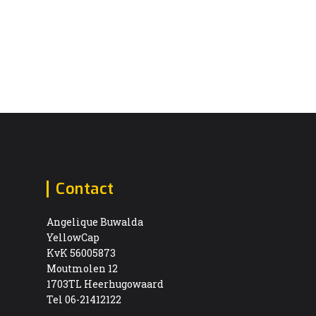
Contact
Angelique Buwalda
YellowCap
KvK 56005873
Moutmolen 12
1703TL Heerhugowaard
Tel 06-21412122