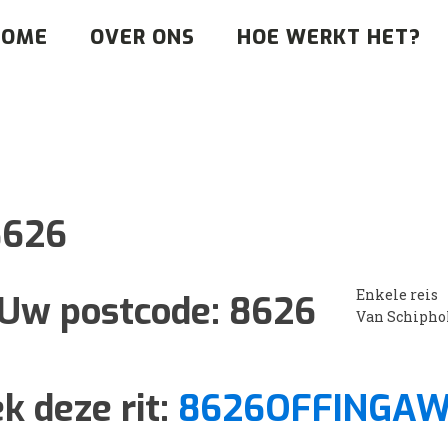
HOME
OVER ONS
HOE WERKT HET?
8626
Enkele reis
Uw postcode:
8626
Van Schipho
k deze rit:
8626OFFINGAW