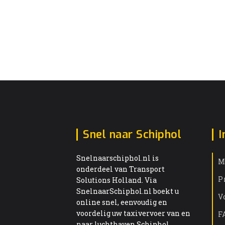
Snel naar Schiphol
I
Snelnaarschiphol.nl is
M
onderdeel van Transport
P
Solutions Holland. Via
SnelnaarSchiphol.nl boekt u
V
online snel, eenvoudig en
voordelig uw taxivervoer van en
F
naar luchthaven Schiphol.