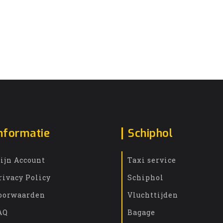
nformatie
Schiphol
ijn Account
Taxi service
rivacy Policy
Schiphol
oorwaarden
Vluchttijden
AQ
Bagage