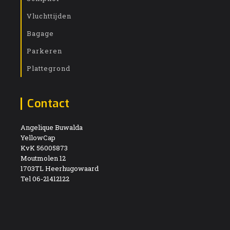
Vluchttijden
Bagage
Parkeren
Plattegrond
Contact
Angelique Buwalda
YellowCap
KvK 56005873
Moutmolen 12
1703TL Heerhugowaard
Tel 06-21412122