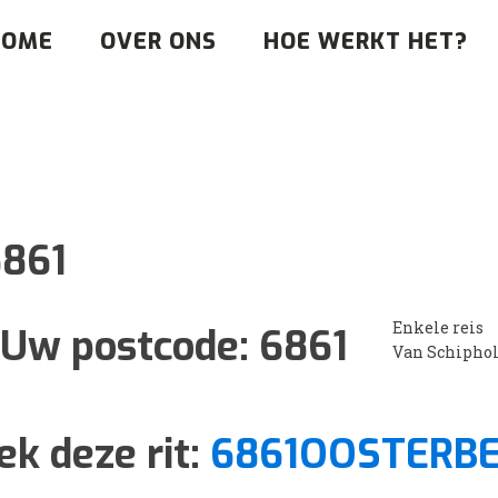
HOME
OVER ONS
HOE WERKT HET?
861
Enkele reis
Uw postcode:
6861
Van Schipho
ek deze rit:
6861OOSTERB