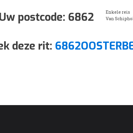
Enkele reis
Uw postcode:
6862
Van Schipho
ek deze rit:
6862OOSTERB