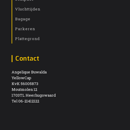
Vluchttijden
Bagage
Parkeren
Plattegrond
Contact
Angelique Buwalda
YellowCap
KvK 56005873
Moutmolen 12
1703TL Heerhugowaard
Tel 06-21412122