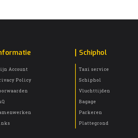
nformatie
Schiphol
ijn Account
Taxi service
rivacy Policy
Schiphol
oorwaarden
Vluchttijden
AQ
Bagage
amenwerken
Parkeren
inks
Plattegrond