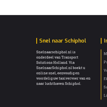
Snel naar Schiphol
I
Snelnaarschiphol.nl is
M
onderdeel van Transport
P
Solutions Holland. Via
SnelnaarSchiphol.nl boekt u
V
online snel, eenvoudig en
voordelig uw taxivervoer van en
F
naar luchthaven Schiphol.
S
L