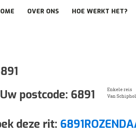
HOME
OVER ONS
HOE WERKT HET?
891
Enkele reis
Uw postcode:
6891
Van Schipho
ek deze rit:
6891ROZENDA