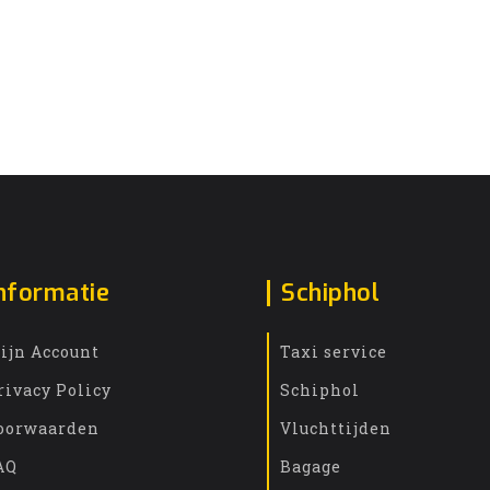
nformatie
Schiphol
ijn Account
Taxi service
rivacy Policy
Schiphol
oorwaarden
Vluchttijden
AQ
Bagage