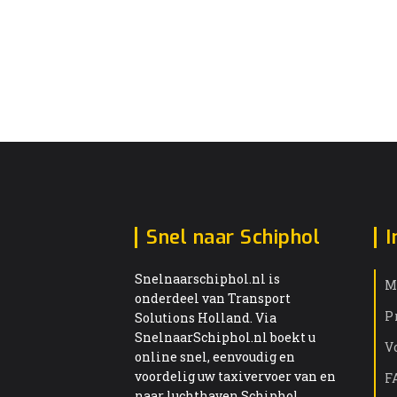
Snel naar Schiphol
I
Snelnaarschiphol.nl is
M
onderdeel van Transport
P
Solutions Holland. Via
SnelnaarSchiphol.nl boekt u
V
online snel, eenvoudig en
voordelig uw taxivervoer van en
F
naar luchthaven Schiphol.