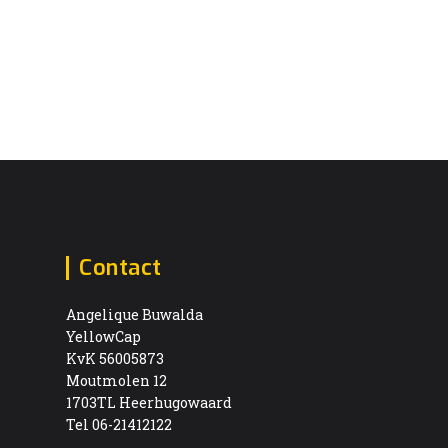
Contact
Angelique Buwalda
YellowCap
KvK 56005873
Moutmolen 12
1703TL Heerhugowaard
Tel 06-21412122