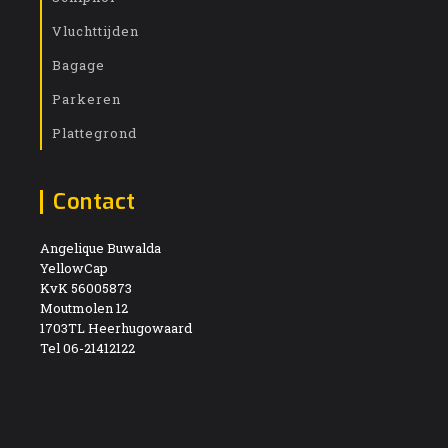
Vluchttijden
Bagage
Parkeren
Plattegrond
Contact
Angelique Buwalda
YellowCap
KvK 56005873
Moutmolen 12
1703TL Heerhugowaard
Tel 06-21412122