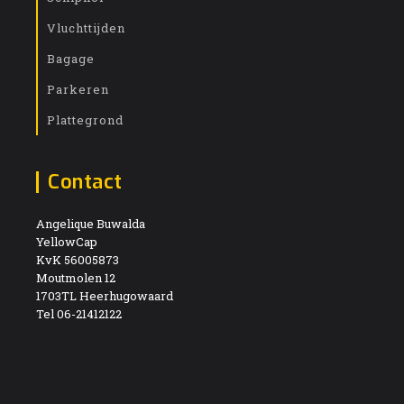
Vluchttijden
Bagage
Parkeren
Plattegrond
Contact
Angelique Buwalda
YellowCap
KvK 56005873
Moutmolen 12
1703TL Heerhugowaard
Tel 06-21412122