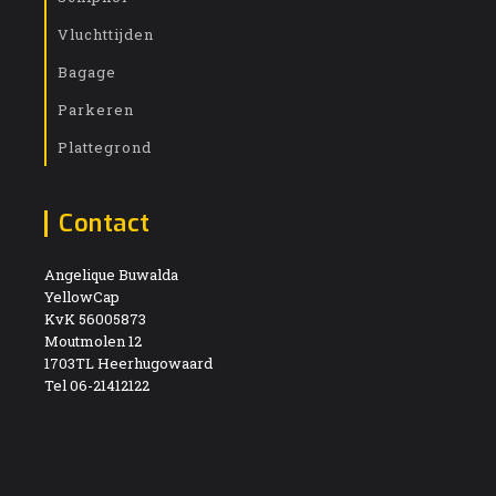
Vluchttijden
Bagage
Parkeren
Plattegrond
Contact
Angelique Buwalda
YellowCap
KvK 56005873
Moutmolen 12
1703TL Heerhugowaard
Tel 06-21412122