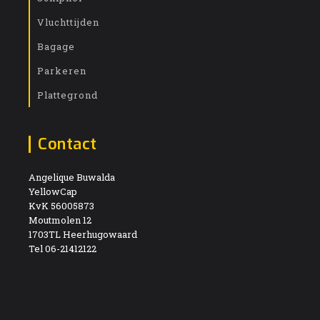
Vluchttijden
Bagage
Parkeren
Plattegrond
Contact
Angelique Buwalda
YellowCap
KvK 56005873
Moutmolen 12
1703TL Heerhugowaard
Tel 06-21412122