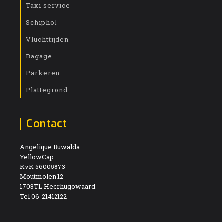
Taxi service
Schiphol
Vluchttijden
Bagage
Parkeren
Plattegrond
Contact
Angelique Buwalda
YellowCap
KvK 56005873
Moutmolen 12
1703TL Heerhugowaard
Tel 06-21412122