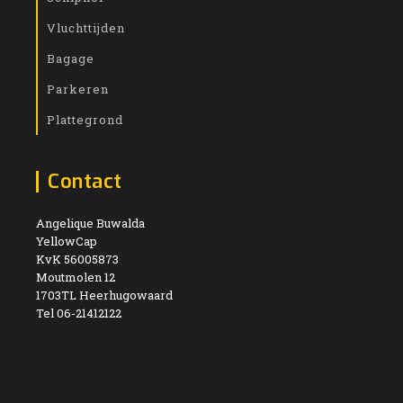
Vluchttijden
Bagage
Parkeren
Plattegrond
Contact
Angelique Buwalda
YellowCap
KvK 56005873
Moutmolen 12
1703TL Heerhugowaard
Tel 06-21412122