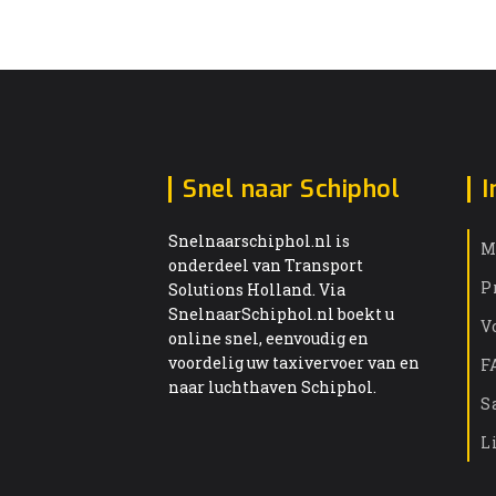
Snel naar Schiphol
I
Snelnaarschiphol.nl is
M
onderdeel van Transport
P
Solutions Holland. Via
SnelnaarSchiphol.nl boekt u
V
online snel, eenvoudig en
voordelig uw taxivervoer van en
F
naar luchthaven Schiphol.
S
L