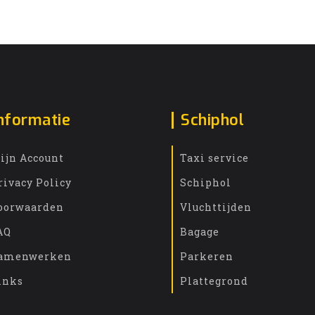
nformatie
Schiphol
ijn Account
Taxi service
rivacy Policy
Schiphol
oorwaarden
Vluchttijden
AQ
Bagage
amenwerken
Parkeren
inks
Plattegrond