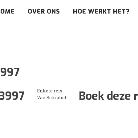
HOME
OVER ONS
HOE WERKT HET?
3997
Enkele reis
3997
Boek deze r
Van Schiphol