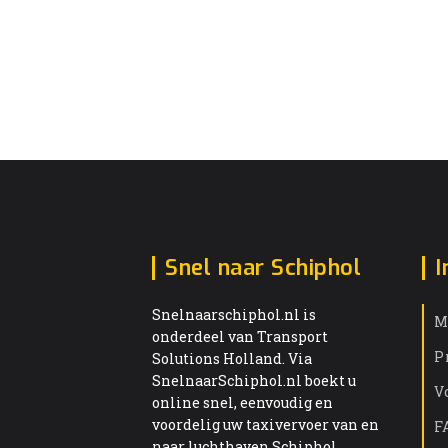
Snel naar Schiphol
I
Snelnaarschiphol.nl is
M
onderdeel van Transport
P
Solutions Holland. Via
SnelnaarSchiphol.nl boekt u
V
online snel, eenvoudig en
voordelig uw taxivervoer van en
F
naar luchthaven Schiphol.