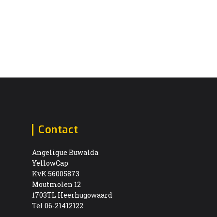
Contact
Angelique Buwalda
YellowCap
KvK 56005873
Moutmolen 12
1703TL Heerhugowaard
Tel 06-21412122