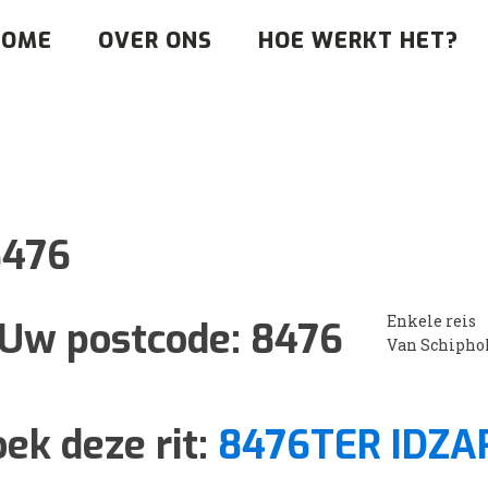
HOME
OVER ONS
HOE WERKT HET?
8476
Enkele reis
Uw postcode:
8476
Van Schipho
ek deze rit:
8476TER IDZA