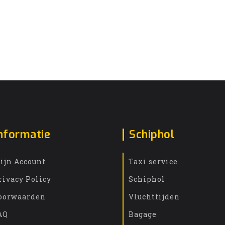
nformatie
Schiphol
ijn Account
Taxi service
rivacy Policy
Schiphol
oorwaarden
Vluchttijden
AQ
Bagage